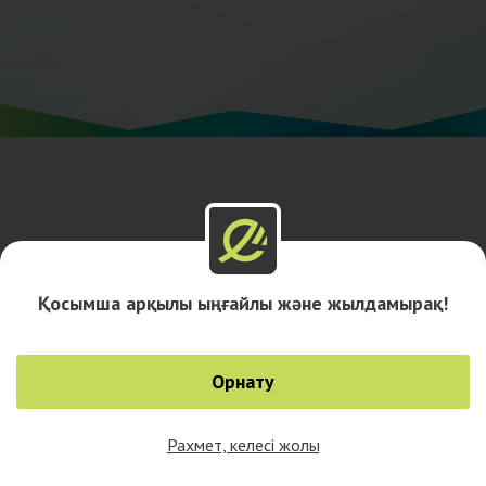
Қосымша арқылы ыңғайлы және жылдамырақ!
Орнату
Рахмет, келесі жолы
0