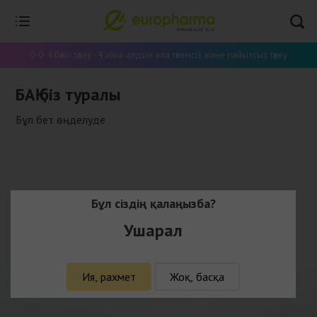
0-0-4 бөліп төлеу - 4 айға алдын ала төлемсіз және пайызсыз төлеу
БАҚ біз туралы
Бұл бет өңделуде
Бұл сіздің қалаңызба?
Ушарал
Ия, рахмет
Жоқ, басқа